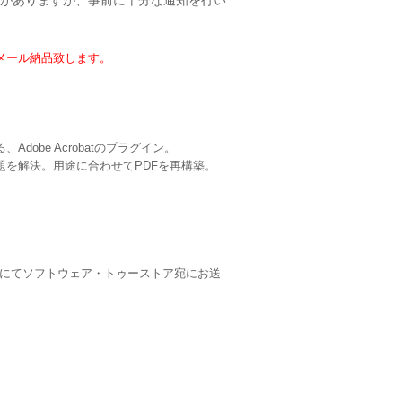
がありますが、事前に十分な通知を行い
メール納品致します。
obe Acrobatのプラグイン。
題を解決。用途に合わせてPDFを再構築。
。
293）にてソフトウェア・トゥーストア宛にお送