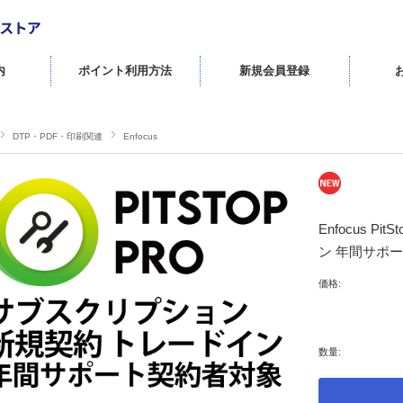
内
ポイント利用方法
新規会員登録
DTP・PDF・印刷関連
Enfocus
Enfocus P
ン 年間サポ
価格:
数量: