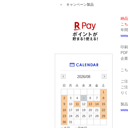
キャンペーン製品
納品
こち
年間
www
印刷
PD
企業
こち
2026/08
ご注
日
月
火
水
木
金
土
ご注
1
りく
2
3
4
5
6
7
8
製品
9
10
11
12
13
14
15
www
16
17
18
19
20
21
22
23
24
25
26
27
28
29
30
31