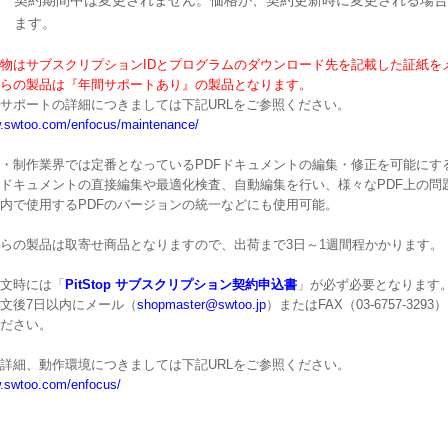
契約期間中は変更されません。価格が、契約更新時に変更される場合
ます。
物はサブスクリプションIDとプログラムのダウンロード先を記載した証紙を
らの製品は『年間サポートあり』の製品となります。
サポートの詳細につきましては下記URLをご参照ください。
.swtoo.com/enfocus/maintenance/
・制作業界では定番となっているPDFドキュメントの編集・修正を可能にする、Ad
Fドキュメントの直接編集や最適化検査、自動編集を行い、様々なPDF上の問
内で使用するPDFのバージョンの統一などにも使用可能。
らの製品は取寄せ商品となりますので、出荷まで3日～1週間程かかります。
文時には「
PitStop サブスクリプション契約申込書
」が必ず必要となります
文後7日以内にメール（
shopmaster@swtoo.jp
）またはFAX（03-6757-3
ださい。
詳細、動作環境につきましては下記URLをご参照ください。
.swtoo.com/enfocus/