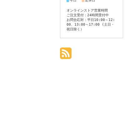
■
■
今日
定休日
オンラインストア営業時間
ご注文受付：24時間受付中
お問合応対：平日10:00～12:
00、13:00～17:00 (土日・
祝日除く）
個人情報の取り扱いについて
特定商取引法に関