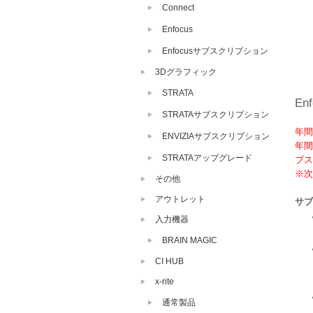
Connect
Enfocus
Enfocusサブスクリプション
3Dグラフィック
STRATA
En
STRATAサブスクリプション
年間
ENVIZIAサブスクリプション
年間
STRATAアップグレード
ブス
※次
その他
アウトレット
サブ
入力機器
BRAIN MAGIC
CI HUB
x-rite
通常製品