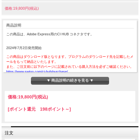
価格:19,800円(税込)
商品説明
この商品は、Adobe Express用のCI HUB コネクタです。
2024年7月2日発売開始
この商品はダウンロード版となります。プログラムのダウンロード先を記載したメ
ールをもって納品といたします。
また、ご注文前に以下のページに記載されている購入方法を必ずご確認ください。
https://www.swtoo.com/ci-hub/purchase/
▼ 商品説明の続きを見る ▼
尚、こちらの製品は取寄せ商品となりますので、納品まで2日～4日程かかります。
ご注文時には「
CI HUB コネクタ 新規購入申込書
」が必ず必要となります。
価格:
19,800円
(税込)
購入申込書内の「販売店記入欄」の記入は不要です。
ご注文後7日以内にメール（
shopmaster@swtoo.jp
）またはFAX（03-6757-3293）
[ポイント還元 198ポイント～]
にてソフトウェア・トゥーストア宛にお送りください。
【注意】 CI HUB コネクタでは、シリアル番号を使ったライセンシングではなく、
CI HUB コネクタアカウントとパスワードでログインすることによって製品を利用
注文
します。ログイン／ログオフ、または定期的なログイン状況の検証のため、インタ
ーネットに接続されている必要があります。