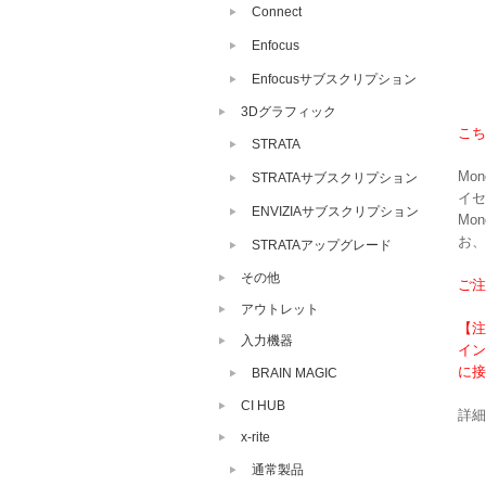
Connect
Enfocus
Enfocusサブスクリプション
3Dグラフィック
こち
STRATA
Mo
STRATAサブスクリプション
イセ
ENVIZIAサブスクリプション
Mo
お、
STRATAアップグレード
その他
ご注
アウトレット
【注
入力機器
イン
に接
BRAIN MAGIC
CI HUB
詳細
x-rite
通常製品